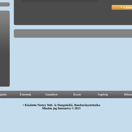
+ vála
glalás
Éttermek
Személyes
Kosár
Segítség
Rólun
• Készítette
Nortyx Web-
és
Hangstúdió
,
Rendezvénytechnika
Minden jog fenntartva © 2013