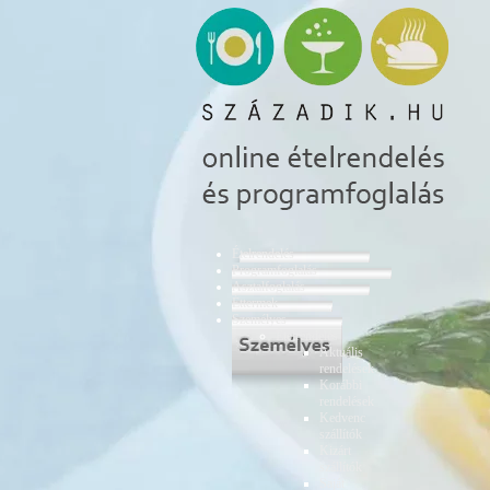
Ételrendelés
Programfoglalás
Asztalfoglalás
Éttermek
Személyes
Ételrendelés
Aktuális
rendelések
Korábbi
rendelések
Kedvenc
szállítók
Kizárt
szállítók
Saját