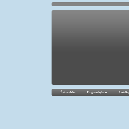
Ételrendelés
Programfoglalás
Asztalfo