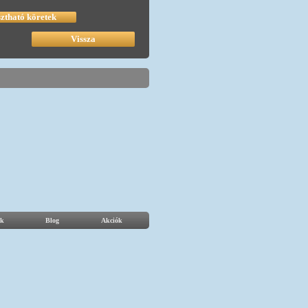
sztható köretek
Vissza
k
Blog
Akciók