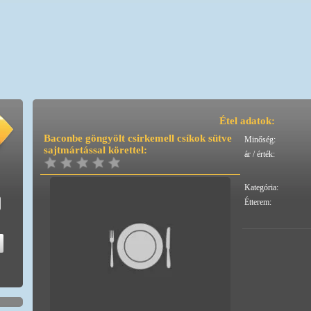
Étel adatok:
Baconbe göngyölt csirkemell csíkok sütve
Minőség:
sajtmártással körettel:
ár / érték:
Kategória:
Étterem: