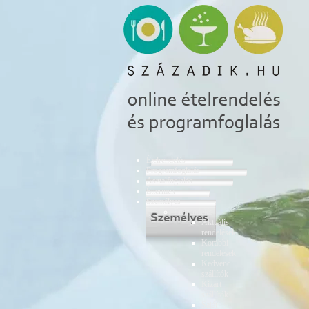
Ételrendelés
Programfoglalás
Asztalfoglalás
Éttermek
Személyes
Ételrendelés
Aktuális
rendelések
Korábbi
rendelések
Kedvenc
szállítók
Kizárt
szállítók
Saját