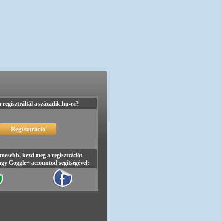
regisztráltál a századik.hu-ra?
mesebb, kezd meg a regisztrációt
gy Goggle+ accountod segítségével: