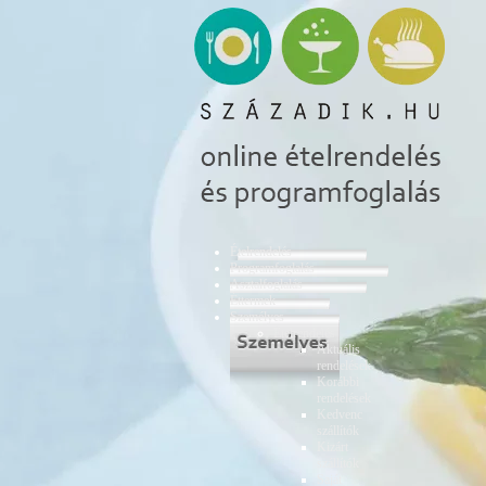
Ételrendelés
Programfoglalás
Asztalfoglalás
Éttermek
Személyes
Ételrendelés
Aktuális
rendelések
Korábbi
rendelések
Kedvenc
szállítók
Kizárt
szállítók
Saját