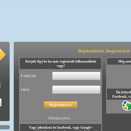
Bejelentkezés, Regisztráció
Kérjük lépj be ha már regisztrált felhasználónk
Még nem 
vagy!
E-mail cím:
Jelszó:
Ha kényel
Facebook, va
Elfelejtett jelszó...
Vagy jelentkezz be facebook, vagy Google+