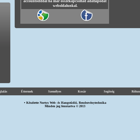
accountodddal ha már összekapcsoltad adatlapodat
weboldalunkal.
glalás
Éttermek
Személyes
Kosár
Segítség
Rólun
• Készítette
Nortyx Web-
és
Hangstúdió
,
Rendezvénytechnika
Minden jog fenntartva © 2013